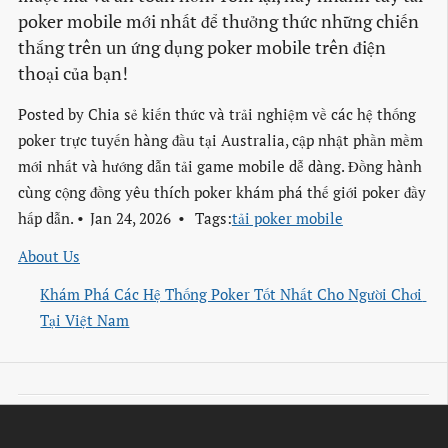
poker mobile mới nhất để thưởng thức những chiến
thắng trên un ứng dụng poker mobile trên điện
thoại của bạn!
Posted by
Chia sẻ kiến thức và trải nghiệm về các hệ thống
poker trực tuyến hàng đầu tại Australia, cập nhật phần mềm
mới nhất và hướng dẫn tải game mobile dễ dàng. Đồng hành
cùng cộng đồng yêu thích poker khám phá thế giới poker đầy
hấp dẫn.
Jan 24, 2026
Tags:
tải poker mobile
About Us
Khám Phá Các Hệ Thống Poker Tốt Nhất Cho Người Chơi 
Tại Việt Nam