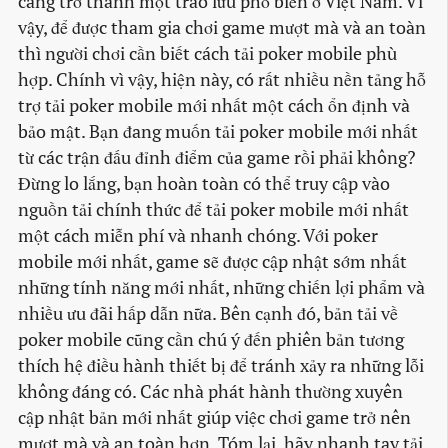
càng trở thành một trào lưu phổ biến ở Việt Nam. Vì
vậy, để được tham gia chơi game mượt mà và an toàn
thì người chơi cần biết cách tải poker mobile phù
hợp. Chính vì vậy, hiện này, có rất nhiều nền tảng hỗ
trợ tải poker mobile mới nhất một cách ổn định và
bảo mật. Bạn đang muốn tải poker mobile mới nhất
từ các trận đấu đỉnh điểm của game rồi phải không?
Đừng lo lắng, bạn hoàn toàn có thể truy cập vào
nguồn tải chính thức để tải poker mobile mới nhất
một cách miễn phí và nhanh chóng. Với poker
mobile mới nhất, game sẽ được cập nhật sớm nhất
những tính năng mới nhất, những chiến lợi phẩm và
nhiều ưu đãi hấp dẫn nữa. Bên cạnh đó, bản tải về
poker mobile cũng cần chú ý đến phiên bản tương
thích hệ điều hành thiết bị để tránh xảy ra những lỗi
không đáng có. Các nhà phát hành thường xuyên
cập nhật bản mới nhất giúp việc chơi game trở nên
mượt mà và an toàn hơn. Tóm lại, hãy nhanh tay tải